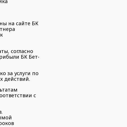
ика
ны на сайте БК
ртнера
к
аты, согласно
рибыли БК Бет-
ко за услуги по
х действий.
льтатам
соответствии с
.
уммой
роков