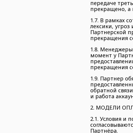
передаче трет
прекращено, а 
1.7. В рамках 
лексики, угроз
Партнерской п
прекращения с
1.8. Менеджер
момент у Партн
предоставлении
прекращения с
1.9. Партнер о
предоставленн
обратной связи
и работа аккау
2. МОДЕЛИ ОП
2.1. Условия и
согласовывают
Партнёра.