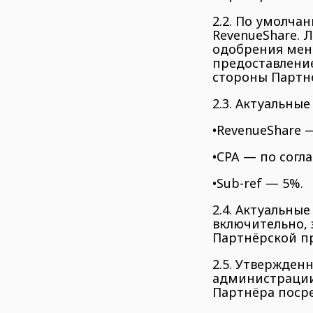
2.2. По умолча
RevenueShare. 
одобрения мен
предоставлени
стороны Партн
2.3. Актуальные
•RevenueShare 
•CPA — по согл
•Sub-ref — 5%.
2.4. Актуальные
включительно,
Партнёрской п
2.5. Утвержде
администрации
Партнёра посре