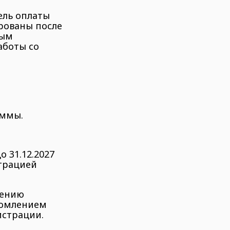
ель оплаты
рованы после
ным
аботы со
аммы.
о 31.12.2027
трацией
шению
домлением
истрации.