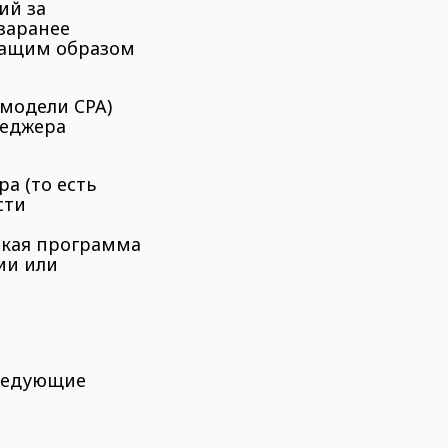
ий за
заранее
жащим образом
 модели CPA)
неджера
а (то есть
сти
ская программа
ии или
следующие