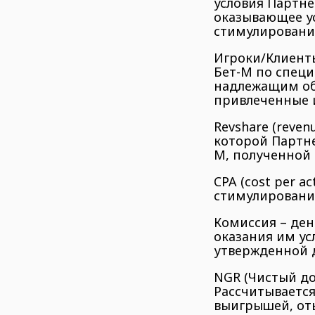
условия Партн
оказывающее ус
стимулировани
Игроки/Клиенты
Бет-М по спец
надлежащим об
привлеченные 
Revshare (reve
которой Партн
М, полученной 
CPA (cost per a
стимулировани
Комиссия – ден
оказания им ус
утвержденной 
NGR (Чистый до
Рассчитывается
выигрышей, от