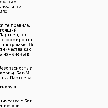
имеющим
ьности по
иях
я те правила,
стоящий
Партнер, по
 информирован
й программе. По
дничества как
ь изменены в
безопасность и
ароль). Бет-М
нных Партнера.
тнеру в
ичества с Бет-
шению или