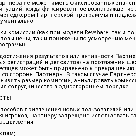
Партнера не может иметь фиксированных значен
итуаций, когда фиксированное вознаграждение 
менеджером Партнерской программы и надле
ументально.
вки комиссии (как при модели Revshare, так и по
к повышены, так и понижены по усмотрению ме
рограммы.
е достижения результатов или активности Партнер
ых регистраций и депозитов) на протяжении ше
есяцев может быть приравнено к прекращению
 со стороны Партнеры. В таком случае Партнер
онизить размер комиссии, аннулировать комисс
ия сотрудничества в одностороннем порядке.
БОТЫ
е способов привлечения новых пользователей или
я игроков, Партнеру запрещено использовать 
родвижения:
 спам;