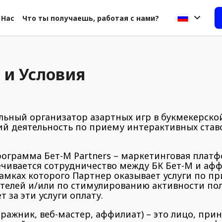
 Нас
Что ты получаешь, работая с нами?
 и Условия
альный организатор азартных игр в букмекерско
й деятельность по приему интерактивных ставо
ограмма Бет-М Partners – маркетинговая платф
ечивается сотрудничество между БК Бет-М и а
амках которого Партнер оказывает услуги по п
телей и/или по стимулированию активности по
т за эти услуги оплату.
ражник, веб-мастер, аффилиат) – это лицо, пр