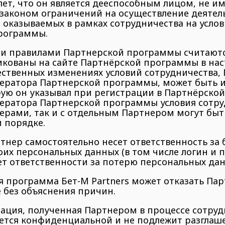
 лет, что он является дееспособным лицом, не 
 законом ограничений на осуществление деятел
, оказываемых в рамках сотрудничества на услов
рограммы.
ми правилами Партнерской программы считаютс
икованы на сайте Партнёрской программы в на
ственных изменениях условий сотрудничества, 
ератора Партнерской программы, может быть
рую он указывал при регистрации в Партнёрско
ератора Партнерской программы условия сотру
ерами, так и с отдельным Партнером могут быт
 порядке.
ртнер самостоятельно несет ответственность за 
оих персональных данных (в том числе логин и п
сет ответственности за потерю персональных да
ая программа Бет-М Partners может отказать Пар
 без объяснения причин.
мация, полученная Партнером в процессе сотрудн
яется конфиденциальной и не подлежит разгла