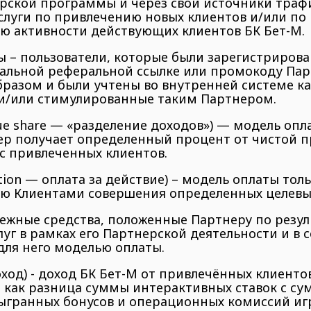
ерской программы и через свои источники траф
луги по привлечению новых клиентов и/или по
ю активности действующих клиентов БК Бет-М.
 – пользователи, которые были зарегистрирова
иальной реферальной ссылке или промокоду Па
разом и были учтены во внутренней системе ка
и/или стимулированные таким Партнером.
nue share — «разделение доходов») — модель опл
ер получает определенный процент от чистой п
с привлеченных клиентов.
ction — оплата за действие) – модель оплаты толь
ю Клиентами совершения определенных целевы
ежные средства, положенные Партнеру по резу
луг в рамках его Партнерской деятельности и в 
для него моделью оплаты.
ход) - доход БК Бет-М от привлечённых клиентов
 как разница суммы интерактивных ставок с с
ыгранных бонусов и операционных комиссий иг