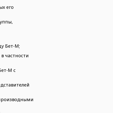
ых его
руппы,
ду Бет-М;
 в частности
Бет-М с
едставителей
о производными