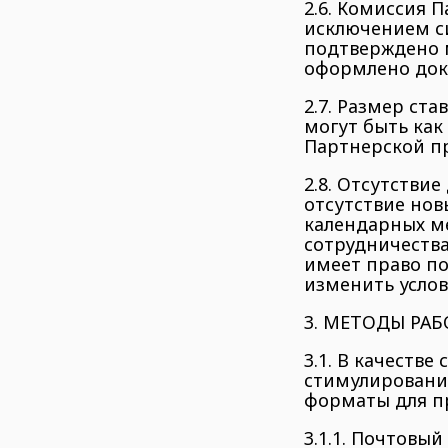
2.6. Комиссия 
исключением с
подтверждено 
оформлено док
2.7. Размер ста
могут быть ка
Партнерской п
2.8. Отсутстви
отсутствие нов
календарных м
сотрудничества
имеет право п
изменить услов
3. МЕТОДЫ РА
3.1. В качеств
стимулировани
форматы для п
3.1.1. Почтовый