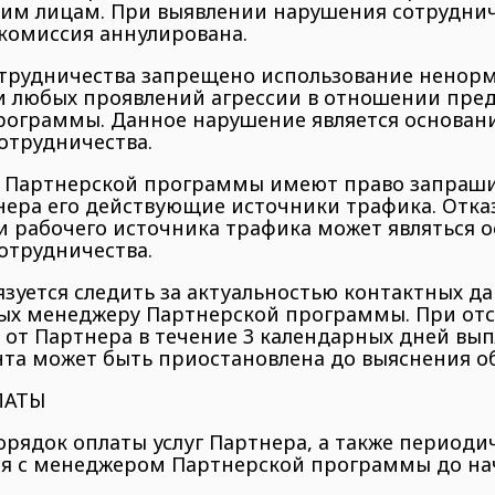
ьим лицам. При выявлении нарушения сотруднич
комиссия аннулирована.
сотрудничества запрещено использование ненор
 и любых проявлений агрессии в отношении пре
рограммы. Данное нарушение является основан
отрудничества.
ы Партнерской программы имеют право запраши
ера его действующие источники трафика. Отказ
 рабочего источника трафика может являться 
отрудничества.
бязуется следить за актуальностью контактных д
ых менеджеру Партнерской программы. При отс
 от Партнера в течение 3 календарных дней вы
нта может быть приостановлена до выяснения об
ЛАТЫ
 порядок оплаты услуг Партнера, а также период
ся с менеджером Партнерской программы до на