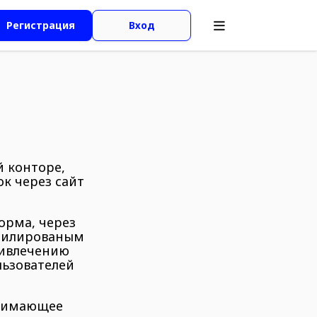
Регистрация
Вход
й конторе,
к через сайт
орма, через
ффилированым
ривлечению
льзователей
инимающее