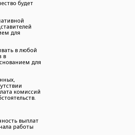
ество будет
мативной
дставителей
ием для
вать в любой
 в
основанием для
анных,
утствии
плата комиссий
стоятельств.
ичность выплат
чала работы