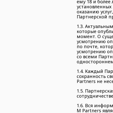
ему 18 и более
установленных
оказанию услуг
Партнерской п
1.3. Актуальны
которые опубл
момент. О суще
усмотрению оп
по почте, кото
усмотрению оп
со всеми Партн
одностороннем
1.4. Каждый Па
сохранность св
Partners не не
1.5. Партнерск
сотрудничестве
1.6. Вся инфор
М Partners явл