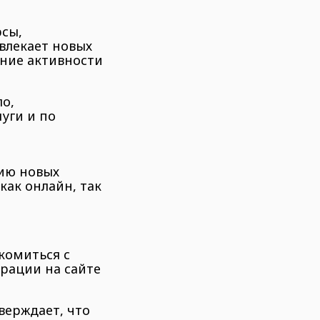
сы,
влекает новых
ание активности
о,
уги и по
ию новых
ак онлайн, так
комиться с
рации на сайте
верждает, что