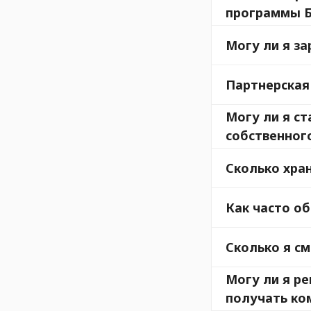
программы 
Могу ли я за
Партнерская
Могу ли я ст
собственног
Сколько хра
Как часто о
Сколько я с
Могу ли я р
получать ко