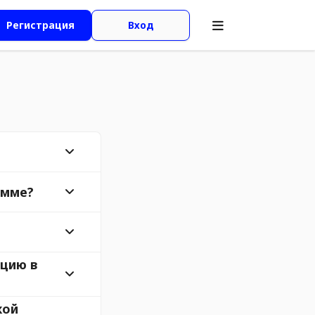
Регистрация
Вход
амме?
ацию в
кой